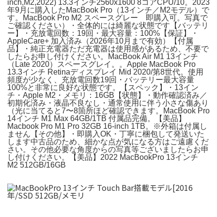
inch,M2,2022) 13.3インチ2560x1600 8コアCPU/10。2023
年9月に購入したMacBook Pro（13インチ／M2モデル）で
す。MacBook Pro M2 スペースグレー 即購入可。写真で
ご確認ください）・全体的には綺麗な状態です【バッテリ
ー】・充放電回数：19回・最大容量：100%【保証】・
AppleCare+ 加入済み（2026年10月まで有効）【付属
品】・純正充電器ただ充電器は使用感があるため、不要で
したらお申し付けください。MacBook Air M1 13インチ
（Late 2020）スペースグレイ。。Apple MacBook Pro
13.3インチ Retinaディスプレイ Mid 2020/第8世代。使用
頻度が少なく、充放電回数19回・バッテリー最大容量
100%と非常に良好な状態です。【スペック】・13イン
チ・Apple M2・メモリ：16GB【状態】・動作確認済み／
初期化済み・液晶不良なし・通常使用に伴う小さな傷あり
（光に当てると7〜8箇所ほど確認できます。MacBook Pro
14インチ M1 Max 64GB/1TB 付属品完備。【美品】
Macbook Pro M1 Pro 32GB 16-inch 1TB。※外箱は付属し
ません【その他】・即購入OK・丁寧に梱包して発送いた
します中古品のため、細かな点が気になる方はご遠慮くだ
さい。その他必要な角度からの写真等ございましたらお申
し付けください。【美品】2022 MacBookPro 13インチ
M2 512GB/16GB