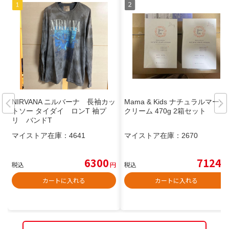
NIRVANA ニルバーナ 長袖カッ
Mama & Kids ナチュラルマーク
トソー タイダイ ロンT 袖プ
クリーム 470g 2箱セット
リ バンドT
マイストア在庫：
4641
マイストア在庫：
2670
6300
7124
税込
円
税込
円
カートに入れる
カートに入れる