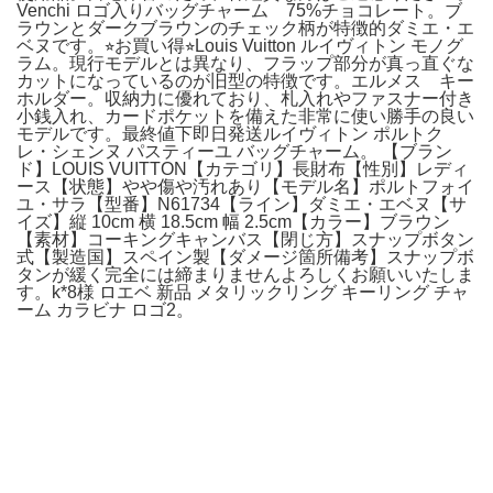
Venchi ロゴ入りバッグチャーム 75%チョコレート。ブ
ラウンとダークブラウンのチェック柄が特徴的ダミエ・エ
ベヌです。⭐︎お買い得⭐︎Louis Vuitton ルイヴィトン モノグ
ラム。現行モデルとは異なり、フラップ部分が真っ直ぐな
カットになっているのが旧型の特徴です。エルメス キー
ホルダー。収納力に優れており、札入れやファスナー付き
小銭入れ、カードポケットを備えた非常に使い勝手の良い
モデルです。最終値下即日発送ルイヴィトン ポルトク
レ・シェンヌ パスティーユ バッグチャーム。 【ブラン
ド】LOUIS VUITTON【カテゴリ】長財布【性別】レディ
ース【状態】やや傷や汚れあり【モデル名】ポルトフォイ
ユ・サラ【型番】N61734【ライン】ダミエ・エベヌ【サ
イズ】縦 10cm 横 18.5cm 幅 2.5cm【カラー】ブラウン
【素材】コーキングキャンバス【閉じ方】スナップボタン
式【製造国】スペイン製【ダメージ箇所備考】スナップボ
タンが緩く完全には締まりませんよろしくお願いいたしま
す。k*8様 ロエベ 新品 メタリックリング キーリング チャ
ーム カラビナ ロゴ2。