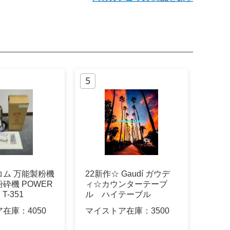
コム 万能製粉機
22新作☆ Gaudí ガウデ
砕機 POWER
ィ☆カウンターテーブ
T-351
ル ハイテーブル
ア在庫：
4050
マイストア在庫：
3500