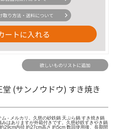
け取り方法・送料について
カートに入れる
欲しいものリストに追加
堂 (サンノウドウ) すき焼き
テム - メルカリ。久慈の砂鉄鍋 天ぷら鍋 すき焼き鍋
傷みはありますが外箱付きです。久慈砂鉄すきやき鍋
9cm内径 約27cm高さ 約5cm 数回使用後、長期間