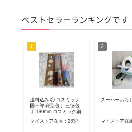
ベストセラーランキングです
送料込み ② コスミック
スーパーおろ
團十郎 鎌型包丁 三徳包
丁 180mm コスミック鋼
マイストア在庫：
2637
マイストア在