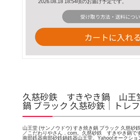
2026.08.18 18:54頃のお届け予定です。
受け取り方法・送料につ
カートに入れ
久慈砂鉄 すきやき鍋 山王堂製
鍋 ブラック 久慈砂鉄｜トレフ
山王堂 (サンノウドウ) すき焼き鍋 ブラック 久慈砂
／こだわりやさん．com。久慈砂鉄 すきやき鍋
南部鉄器南部砂鉄鍋鉄器山王堂。Yahoo!オークション