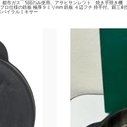
 都市ガス 5回のみ使用。アサヒサンレツト 焼き芋焼き機
プロ仕様の鉄板 極厚９ミリmm 鉄板 ４辺フチ 持手付。銀三
 スパイラルミキサー