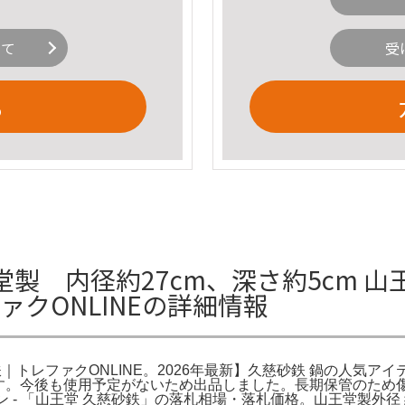
いて
受
る
 内径約27cm、深さ約5cm 山王
ァクONLINEの詳細情報
鉄｜トレファクONLINE。2026年最新】久慈砂鉄 鍋の人気アイ
です。今後も使用予定がないため出品しました。長期保管のため
 - 「山王堂 久慈砂鉄」の落札相場・落札価格。山王堂製外径 約2