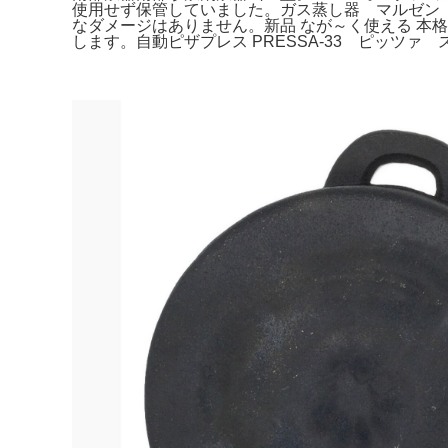
使用せず保管していました。ガス蒸し器 マルゼン
なダメージはありません。新品 なが～く使える 本格
します。自動ピザプレス PRESSA-33 ピッツァ