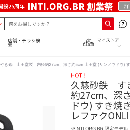
INTI.ORG.BR 創業祭
詳
開設25周年
マイストア
店舗・チラシ検
索
き鍋 山王堂製 内径約27cm、深さ約5cm 山王堂 (サンノウドウ) す
HOT !
久慈砂鉄 す
約27cm、深さ
ドウ) すき焼
レファクONLI
※INTI.ORG.BR 限定モデル