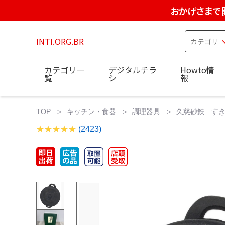
おかげさまで
INTI.ORG.BR
カテゴリ一
デジタルチラ
Howto情
覧
シ
報
TOP
キッチン・食器
調理器具
久慈砂鉄 すきや
(2423)